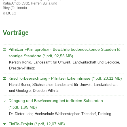
Katja Arndt (LVG), Herren Bulla und
Bley (Fa. Innok)
© LfULG
Referentinnen
und
Referenten
Vorträge
des
Pillnitzer
Friedhofstag:
Pillnitzer »Klimaprofis« - Bewährte bodendeckende Stauden für
Kerstin
König
sonnige Standorte (*.pdf, 92,55 MB)
(LfULG),
Kerstin König, Landesamt für Umwelt, Landwirtschaft und Geologie,
Dr.
Dresden-Pillnitz
Dieter
Lohr
Kirschlorbeersichtung - Pillnitzer Erkenntnisse (*.pdf, 23,11 MB)
(HWT),
Harald Buner, Sächsisches Landesamt für Umwelt, Landwirtschaft
Ralf
und Geologie, Dresden-Pillnitz
Günther
(EVLKS),
Düngung und Bewässerung bei torffreien Substraten
Harald
(*.pdf, 1,95 MB)
Buner
Dr. Dieter Lohr, Hochschule Weihenstephan-Triesdorf, Freising
(LfULG),
Ann-
FiniTo-Projekt (*.pdf, 12,07 MB)
Victoria