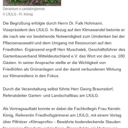
a
Geranium x cantabrigiense
v
© LfULG - Fr. König
i
Die Begrüßung erfolgte durch Herrn Dr. Falk Hohmann,
g
Vizepräsident des LfULG. In Bezug auf den Klimawandel betonte er
a
die nach wie vor bestehende Notwendigkeit zum Umdenken bei der
t
Pflanzenauswahl und dem Umgang mit Ressourcen auf den
i
Friedhöfen. Ergänzend ergriff Herr Muschalek, Geschäftsführer des
o
Gartenbauverband Mitteldeutschland e.V. das Wort vor den ca. 180
n
Gästen. In seiner Ansprache stellte er die Wichtigkeit von
Friedhöfen als Grünanlagen und der damit verbundenen Wirkung
zur Klimareslienz in den Fokus.
Durch die Veranstaltung selbst führte Herr Georg Braunsdorf,
Referatsleiter Garten- und Landschaftbau am LfULG.
Als Vortragsauftakt konnte er dabei die Fachkollegin Frau Kerstin
König, Referentin Friedhofsgärtnerei am LfULG, mit einem Vortag
über Pillnitzer »Klimaprofis« - Bewährte bodendeckende Stauden