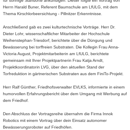
für sonnige Standorte ankündigen. Dieser folgte ein Vortrag von
Herrn Harald Buner, Referent Baumschule am LfULG, mit dem
Thema Kirschlorbeersichtung - Pillnitzer Erkenntnisse.
Anschließend gab es zwei kulturtechnische Vorträge. Herr Dr.
Dieter Lohr, wissenschaftlicher Mitarbeiter der Hochschule
Weihenstephan-Triesdorf, berichtete über die Düngung und
Bewässerung bei torffreien Substraten. Die Kollegin Frau Anna-
Victoria August, Projektmitarbeiterin am LfULG, berichtete
gemeinsam mit Ihrer Projektpartnerin Frau Katja Arndt,
Projektkoordinatorin LVG, über den aktuellen Stand der
Torfreduktion in gärtnerischen Substraten aus dem FiniTo-Projekt.
Herr Ralf Günther, Friedhofsverwalter EVLKS, informierte in einem
humorvollen Erfahrungsbericht über dem Umgang mit Werbung auf
dem Friedhof.
Den Abschluss der Vortragsreihe übernahm die Firma Innok
Robotics mit einem Vortrag über dein Einsatz autonomer
Bewässerungsroboter auf Friedhöfen.