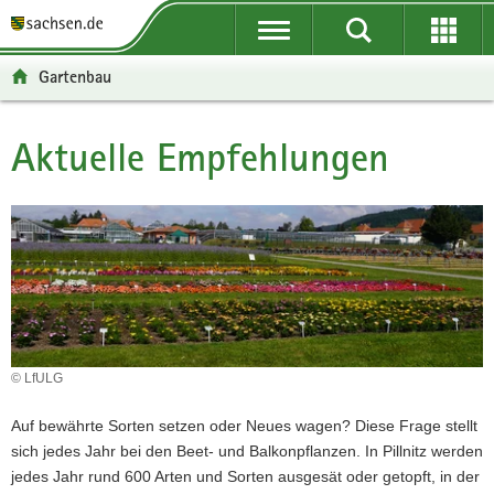
P
P
H
F
o
o
a
o
r
r
u
o
Gartenbau
t
t
p
t
a
a
t
e
l
l
i
r
Aktuelle Empfehlungen
Hauptinhalt
ü
n
n
-
b
a
h
B
e
v
a
e
r
i
l
r
g
g
t
e
r
a
i
e
t
c
i
i
h
f
o
© LfULG
e
n
n
Auf bewährte Sorten setzen oder Neues wagen? Diese Frage stellt
d
sich jedes Jahr bei den Beet- und Balkonpflanzen. In Pillnitz werden
e
jedes Jahr rund 600 Arten und Sorten ausgesät oder getopft, in der
N