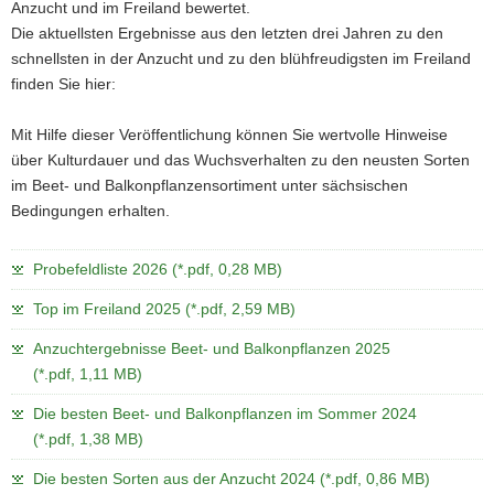
Anzucht und im Freiland bewertet.
a
Die aktuellsten Ergebnisse aus den letzten drei Jahren zu den
v
schnellsten in der Anzucht und zu den blühfreudigsten im Freiland
i
finden Sie hier:
g
a
Mit Hilfe dieser Veröffentlichung können Sie wertvolle Hinweise
t
über Kulturdauer und das Wuchsverhalten zu den neusten Sorten
i
im Beet- und Balkonpflanzensortiment unter sächsischen
o
Bedingungen erhalten.
n
Probefeldliste 2026 (*.pdf, 0,28 MB)
Top im Freiland 2025 (*.pdf, 2,59 MB)
Anzuchtergebnisse Beet- und Balkonpflanzen 2025
(*.pdf, 1,11 MB)
Die besten Beet- und Balkonpflanzen im Sommer 2024
(*.pdf, 1,38 MB)
Die besten Sorten aus der Anzucht 2024 (*.pdf, 0,86 MB)