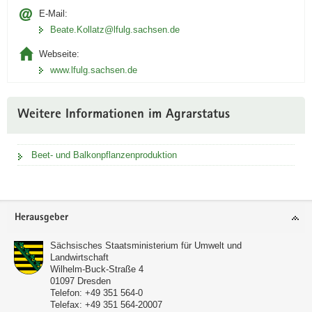
E-Mail:
Beate.Kollatz@lfulg.sachsen.de
Webseite:
www.lfulg.sachsen.de
Weitere Informationen im Agrarstatus
Beet- und Balkonpflanzenproduktion
Footer-
Herausgeber
Bereich
Sächsisches Staatsministerium für Umwelt und
Landwirtschaft
Wilhelm-Buck-Straße 4
01097
Dresden
Telefon:
+49 351 564-0
Telefax:
+49 351 564-20007