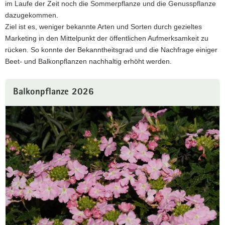
im Laufe der Zeit noch die Sommerpflanze und die Genusspflanze
a
dazugekommen.
v
Ziel ist es, weniger bekannte Arten und Sorten durch gezieltes
i
Marketing in den Mittelpunkt der öffentlichen Aufmerksamkeit zu
g
rücken. So konnte der Bekanntheitsgrad und die Nachfrage einiger
a
Beet- und Balkonpflanzen nachhaltig erhöht werden.
t
i
o
Balkonpflanze 2026
n