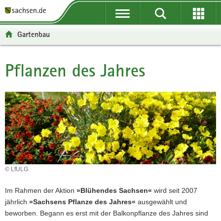
P
P
H
F
o
o
a
o
r
r
u
o
Gartenbau
t
t
p
t
a
a
t
e
l
l
i
r
Pflanzen des Jahres
Hauptinhalt
ü
n
n
-
b
a
h
B
e
v
a
e
r
i
l
r
g
g
t
e
r
a
i
e
t
c
i
i
h
f
o
© LfULG
e
n
n
Im Rahmen der Aktion
»Blühendes Sachsen«
wird seit 2007
d
jährlich
»Sachsens Pflanze des Jahres«
ausgewählt und
e
beworben. Begann es erst mit der Balkonpflanze des Jahres sind
N