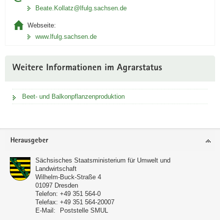
Beate.Kollatz@lfulg.sachsen.de
Webseite:
www.lfulg.sachsen.de
Weitere Informationen im Agrarstatus
Beet- und Balkonpflanzenproduktion
Footer-
Herausgeber
Bereich
Sächsisches Staatsministerium für Umwelt und
Landwirtschaft
Wilhelm-Buck-Straße 4
01097
Dresden
Telefon:
+49 351 564-0
Telefax:
+49 351 564-20007
E-Mail:
Poststelle SMUL