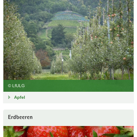
© LfULG
Apfel
Erdbeeren