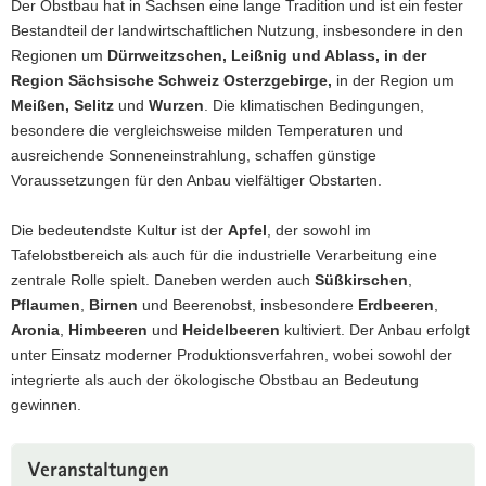
Der Obstbau hat in Sachsen eine lange Tradition und ist ein fester
a
Bestandteil der landwirtschaftlichen Nutzung, insbesondere in den
v
Regionen um
Dürrweitzschen, Leißnig und Ablass, in der
i
Region Sächsische Schweiz Osterzgebirge,
in der Region um
g
Meißen, Selitz
und
Wurzen
. Die klimatischen Bedingungen,
a
besondere die vergleichsweise milden Temperaturen und
t
ausreichende Sonneneinstrahlung, schaffen günstige
i
Voraussetzungen für den Anbau vielfältiger Obstarten.
o
n
Die bedeutendste Kultur ist der
Apfel
, der sowohl im
Tafelobstbereich als auch für die industrielle Verarbeitung eine
zentrale Rolle spielt. Daneben werden auch
Süßkirschen
,
Pflaumen
,
Birnen
und Beerenobst, insbesondere
Erdbeeren
,
Aronia
,
Himbeeren
und
Heidelbeeren
kultiviert. Der Anbau erfolgt
unter Einsatz moderner Produktionsverfahren, wobei sowohl der
integrierte als auch der ökologische Obstbau an Bedeutung
gewinnen.
Veranstaltungen