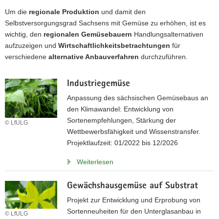
a
Um die
regionale Produktion
und damit den
v
Selbstversorgungsgrad Sachsens mit Gemüse zu erhöhen, ist es
i
wichtig, den
regionalen Gemüsebauern
Handlungsalternativen
g
aufzuzeigen und
Wirtschaftlichkeitsbetrachtungen
für
a
verschiedene
alternative Anbauverfahren
durchzuführen.
t
i
Industriegemüse
o
Anpassung des sächsischen Gemüsebaus an
n
den Klimawandel: Entwicklung von
Sortenempfehlungen, Stärkung der
© LfULG
Wettbewerbsfähigkeit und Wissenstransfer.
Projektlaufzeit: 01/2022 bis 12/2026
Weiterlesen
Gewächshausgemüse auf Substrat
Projekt zur Entwicklung und Erprobung von
Sortenneuheiten für den Unterglasanbau in
© LfULG